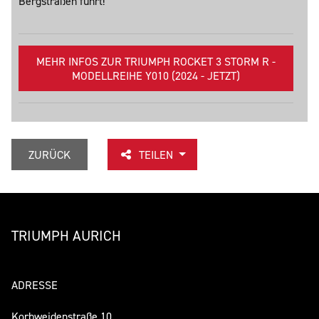
Bergstraßen führt!
MEHR INFOS ZUR TRIUMPH ROCKET 3 STORM R -
MODELLREIHE Y010 (2024 - JETZT)
ZURÜCK
TEILEN
TRIUMPH AURICH
ADRESSE
Korbweidenstraße 10