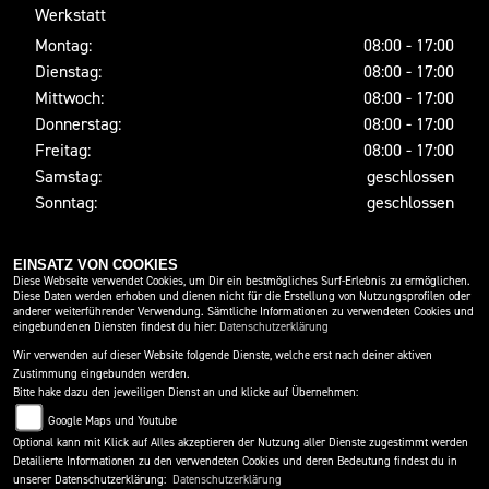
Werkstatt
Montag:
08:00 - 17:00
Dienstag:
08:00 - 17:00
Mittwoch:
08:00 - 17:00
Donnerstag:
08:00 - 17:00
Freitag:
08:00 - 17:00
Samstag:
geschlossen
Sonntag:
geschlossen
EINSATZ VON COOKIES
SOCIAL MEDIA
Diese Webseite verwendet Cookies, um Dir ein bestmögliches Surf-Erlebnis zu ermöglichen.
Diese Daten werden erhoben und dienen nicht für die Erstellung von Nutzungsprofilen oder
anderer weiterführender Verwendung. Sämtliche Informationen zu verwendeten Cookies und
eingebundenen Diensten findest du hier:
Datenschutzerklärung
Wir verwenden auf dieser Website folgende Dienste, welche erst nach deiner aktiven
Zustimmung eingebunden werden.
Bitte hake dazu den jeweiligen Dienst an und klicke auf Übernehmen:
Google Maps und Youtube
Optional kann mit Klick auf Alles akzeptieren der Nutzung aller Dienste zugestimmt werden
Detailierte Informationen zu den verwendeten Cookies und deren Bedeutung findest du in
IMPRESSUM
DATENSCHUTZ
DISCLAIMER
unserer Datenschutzerklärung:
Datenschutzerklärung