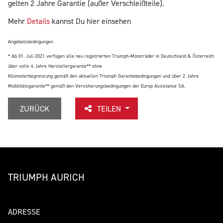
gelten 2 Jahre Garantie (außer Verschleißteile).
Mehr
Details
kannst Du hier einsehen
Angebotsbedingungen
* Ab 01. Juli 2021 verfügen alle neu registrierten Triumph-Motorräder in Deutschland & Österreich
über volle 4 Jahre Herstellergarantie** ohne
Kilometerbegrenzung gemäß den aktuellen Triumph Garantiebedingungen und über 2 Jahre
Mobilitätsgarantie** gemäß den Versicherungsbedingungen der Europ Assistance SA.
ZURÜCK
TEILEN
TRIUMPH AURICH
ADRESSE