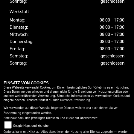
Sonntag:
geschlossen
Werkstatt
Montag:
08:00 - 17:00
Dienstag:
08:00 - 17:00
Mittwoch:
08:00 - 17:00
Donnerstag:
08:00 - 17:00
Freitag:
08:00 - 17:00
Samstag:
geschlossen
Sonntag:
geschlossen
SOCIAL MEDIA
EINSATZ VON COOKIES
Diese Webseite verwendet Cookies, um Dir ein bestmögliches Surf-Erlebnis zu ermöglichen.
Diese Daten werden erhoben und dienen nicht für die Erstellung von Nutzungsprofilen oder
anderer weiterführender Verwendung. Sämtliche Informationen zu verwendeten Cookies und
eingebundenen Diensten findest du hier:
Datenschutzerklärung
Wir verwenden auf dieser Website folgende Dienste, welche erst nach deiner aktiven
Zustimmung eingebunden werden.
Bitte hake dazu den jeweiligen Dienst an und klicke auf Übernehmen:
Google Maps und Youtube
Optional kann mit Klick auf Alles akzeptieren der Nutzung aller Dienste zugestimmt werden